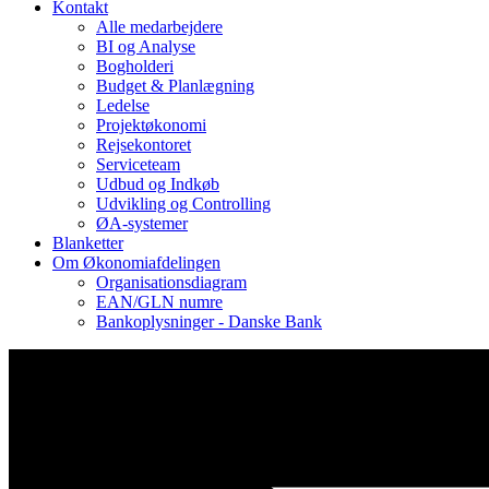
Kontakt
Alle medarbejdere
BI og Analyse
Bogholderi
Budget & Planlægning
Ledelse
Projektøkonomi
Rejsekontoret
Serviceteam
Udbud og Indkøb
Udvikling og Controlling
ØA-systemer
Blanketter
Om Økonomiafdelingen
Organisationsdiagram
EAN/GLN numre
Bankoplysninger - Danske Bank