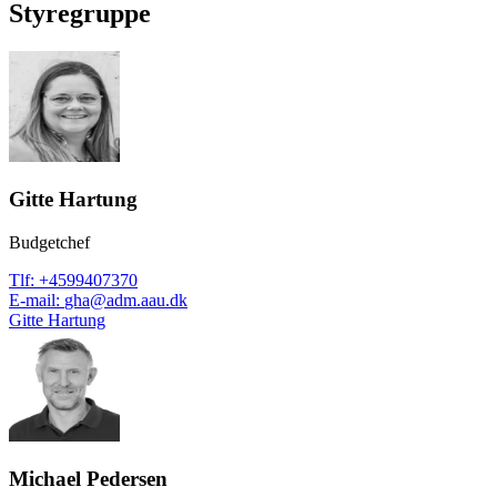
Styregruppe
Gitte Hartung
Budgetchef
Tlf
:
+4599407370
E-mail
:
gha@adm.aau.dk
Gitte Hartung
Michael Pedersen