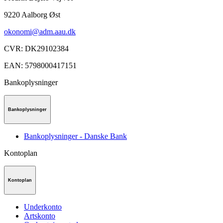
9220
Aalborg Øst
okonomi@adm.aau.dk
CVR
:
DK29102384
EAN
:
5798000417151
Bankoplysninger
Bankoplysninger
Bankoplysninger - Danske Bank
Kontoplan
Kontoplan
Underkonto
Artskonto