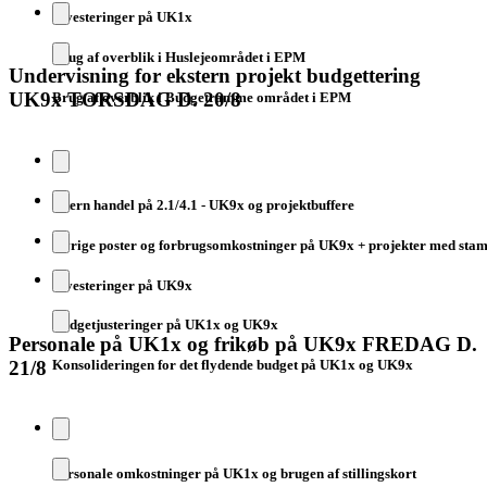
Investeringer på UK1x
Brug af overblik i Huslejeområdet i EPM
Undervisning for ekstern projekt budgettering
UK9x TORSDAG D. 20/8
Brug af overblik i Budgetramme området i EPM
Intern handel på 2.1/4.1 - UK9x og projektbuffere
Øvrige poster og forbrugsomkostninger på UK9x + projekter med stam
Investeringer på UK9x
Budgetjusteringer på UK1x og UK9x
Personale på UK1x og frikøb på UK9x FREDAG D.
21/8
Konsolideringen for det flydende budget på UK1x og UK9x
Personale omkostninger på UK1x og brugen af stillingskort