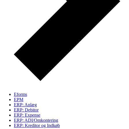
Eforms
EPM
ERP: Anlæg
ERP: Debitor
ERP: Expense
ERP: ADI/Omkontering
ERP: Kreditor og Indkøb