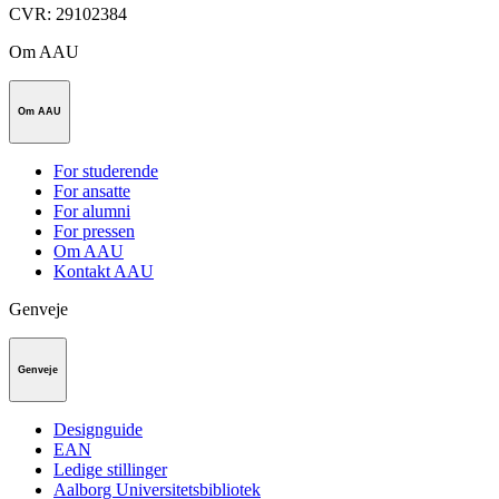
CVR
:
29102384
Om AAU
Om AAU
For studerende
For ansatte
For alumni
For pressen
Om AAU
Kontakt AAU
Genveje
Genveje
Designguide
EAN
Ledige stillinger
Aalborg Universitetsbibliotek