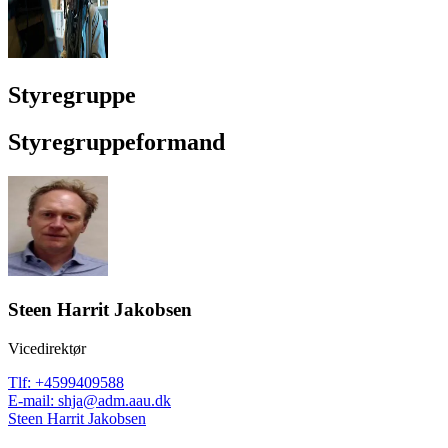
Styregruppe
Styregruppeformand
Steen Harrit Jakobsen
Vicedirektør
Tlf
:
+4599409588
E-mail
:
shja@adm.aau.dk
Steen Harrit Jakobsen