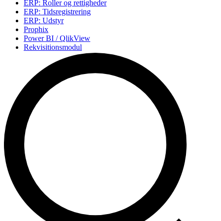
ERP: Roller og rettigheder
ERP: Tidsregistrering
ERP: Udstyr
Prophix
Power BI / QlikView
Rekvisitionsmodul
WBS