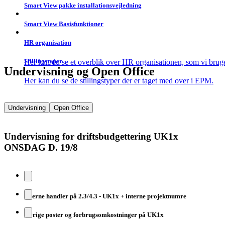
Smart View pakke installationsvejledning
Smart View Basisfunktioner
HR organisation
Stillingstyper
Her kan du se et overblik over HR organisationen, som vi brug
Undervisning og Open Office
Her kan du se de stillingstyper der er taget med over i EPM.
Undervisning
Open Office
Undervisning for driftsbudgettering UK1x
ONSDAG D. 19/8
Interne handler på 2.3/4.3 - UK1x + interne projektnumre
Øvrige poster og forbrugsomkostninger på UK1x