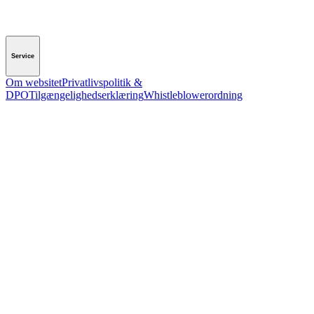
Service
Om websitet
Privatlivspolitik &
DPO
Tilgængelighedserklæring
Whistleblowerordning