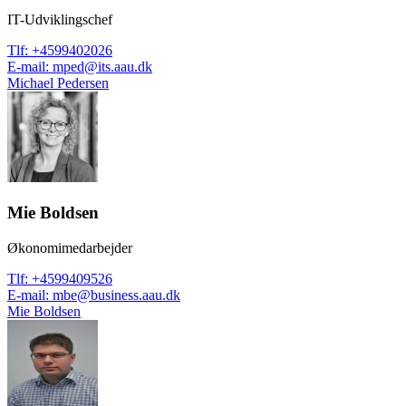
IT-Udviklingschef
Tlf
:
+4599402026
E-mail
:
mped@its.aau.dk
Michael Pedersen
Mie Boldsen
Økonomimedarbejder
Tlf
:
+4599409526
E-mail
:
mbe@business.aau.dk
Mie Boldsen