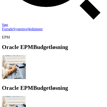
Søg
Forside
Systemvejledninger
EPM
Oracle EPM
Budgetløsning
Oracle EPM
Budgetløsning