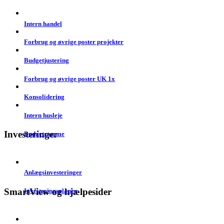
Intern handel
Forbrug og øvrige poster projekter
Budgetjustering
Forbrug og øvrige poster UK 1x
Konsolidering
Intern husleje
Investeringer
Budgetramme
Anlægsinvesteringer
SmartView og hjælpesider
Investeringsplaner