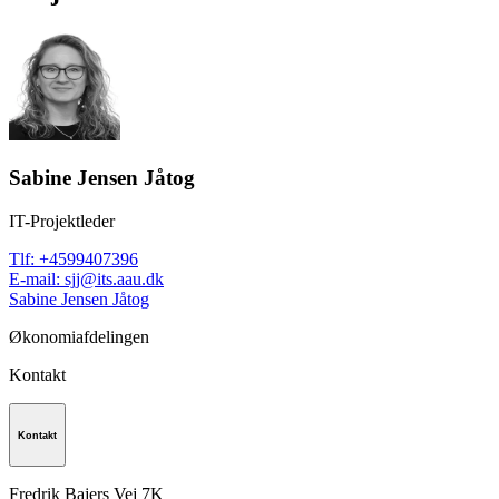
Sabine Jensen Jåtog
IT-Projektleder
Tlf
:
+4599407396
E-mail
:
sjj@its.aau.dk
Sabine Jensen Jåtog
Økonomiafdelingen
Kontakt
Kontakt
Fredrik Bajers Vej 7K