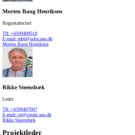
Morten Bang Henriksen
Regnskabschef
Tlf
:
+4599409510
E-mail
:
mbh@adm.aau.dk
Morten Bang Henriksen
Rikke Steensbæk
Leder
Tlf
:
+4599407007
E-mail
:
rst@create.aau.dk
Rikke Steensbæk
Projektleder