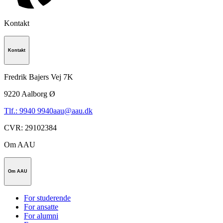
Kontakt
Kontakt
Fredrik Bajers Vej 7K
9220
Aalborg Ø
Tlf.: 9940 9940
aau@aau.dk
CVR
:
29102384
Om AAU
Om AAU
For studerende
For ansatte
For alumni