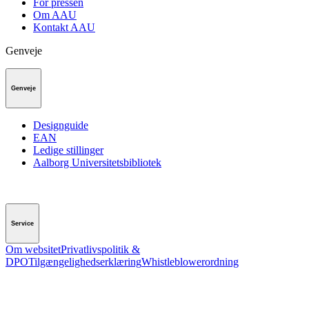
For pressen
Om AAU
Kontakt AAU
Genveje
Genveje
Designguide
EAN
Ledige stillinger
Aalborg Universitetsbibliotek
Service
Om websitet
Privatlivspolitik &
DPO
Tilgængelighedserklæring
Whistleblowerordning