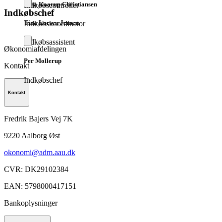
Tina Kaarup Christiansen
Indkøbscontroller
Indkøbschef
Tina Larsen Jensen
Indkøbskoordinator
Indkøbsassistent
Økonomiafdelingen
Per Mollerup
Kontakt
Indkøbschef
Kontakt
Fredrik Bajers Vej 7K
9220
Aalborg Øst
okonomi@adm.aau.dk
CVR
:
DK29102384
EAN
:
5798000417151
Bankoplysninger