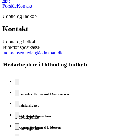
Søg
Forside
Kontakt
Udbud og Indkøb
Kontakt
Udbud og indkøb
Funktionspostkasse
indkoebsenheden@adm.aau.dk
Medarbejdere i Udbud og Indkøb
Alexander Herskind Rasmussen
Anne Kielgast
Andet
Knud Jacob Knudsen
Udbudsjurist
Thomas Højgaard Ebbesen
Udbudsjurist